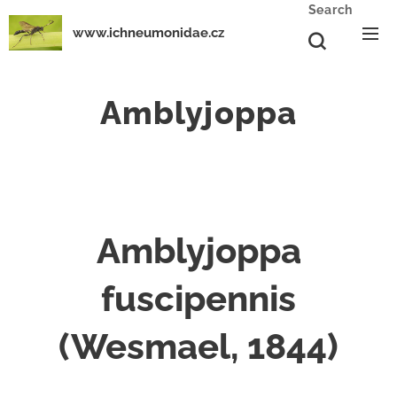
Search
www.ichneumonidae.cz
Amblyjoppa
Amblyjoppa
fuscipennis
(Wesmael, 1844)