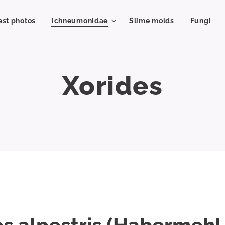
est photos
Ichneumonidae
Slime molds
Fungi
Xorides