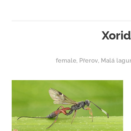
Xorid
female, Přerov, Malá lagu