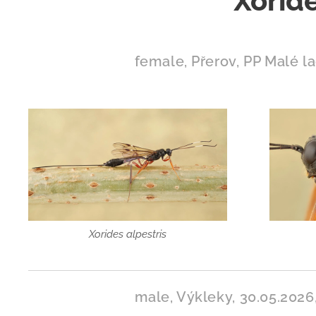
Xoride
female, Přerov, PP Malé l
Xorides alpestris
male, Výkleky, 30.05.2026