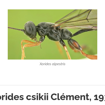
Xorides alpestris
rides csikii Clément, 1