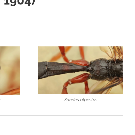
, 1904)
Xorides alpestris
s