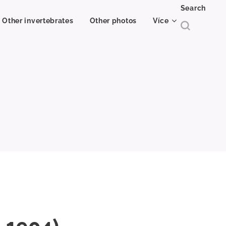
Search
Other invertebrates
Other photos
Více