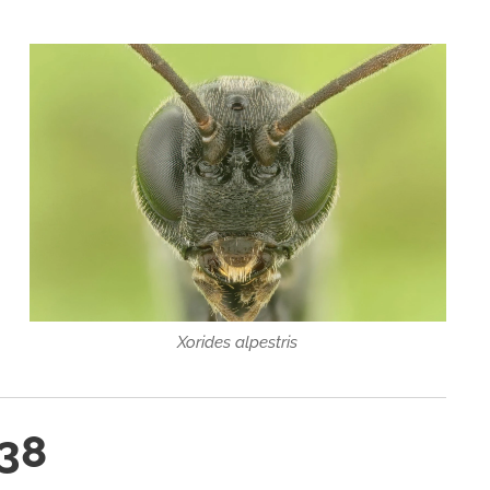
Xorides alpestris
938