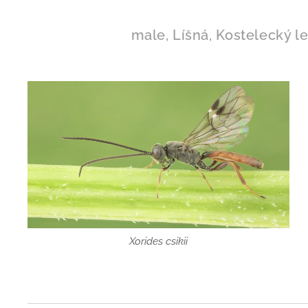
male, Líšná, Kostelecký le
Xorides csikii