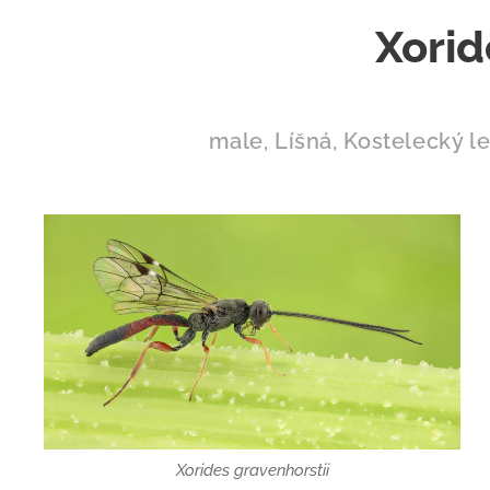
Xorid
male, Líšná, Kostelecký le
Xorides gravenhorstii