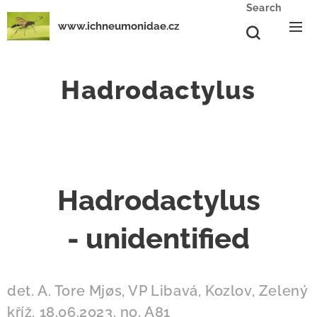
Search
www.ichneumonidae.cz
Hadrodactylus
Hadrodactylus
-
unidentified
det. A. Tore Mjøs, VP Libavá, Kozlov, Zelený
kříž, 18.06.2023, no. A81