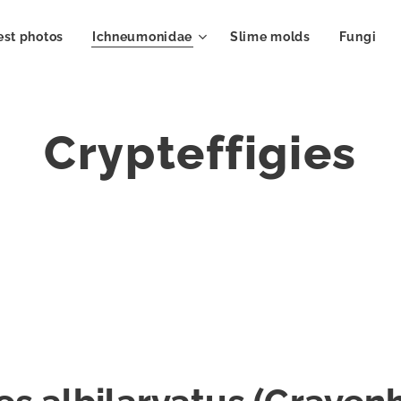
est photos
Ichneumonidae
Slime molds
Fungi
Crypteffigies