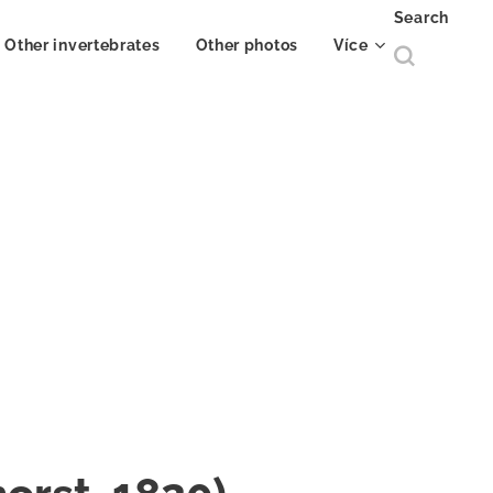
Search
Other invertebrates
Other photos
Více