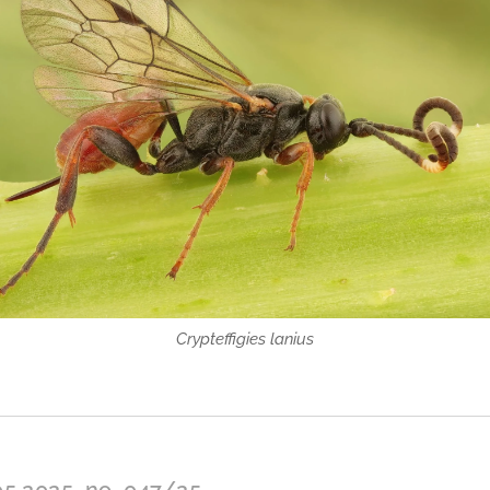
Crypteffigies lanius
05.2025, no. 047/25