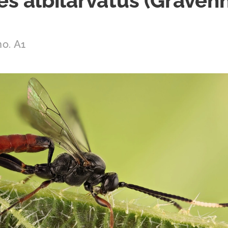
es albilarvatus (Graven
no. A1