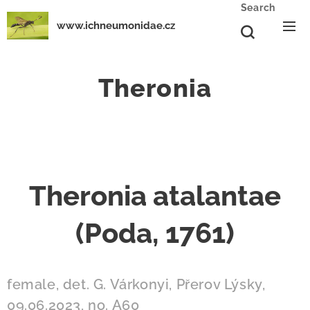
Search
www.ichneumonidae.cz
Theronia
Theronia atalantae
(Poda, 1761)
female, det. G. Várkonyi, Přerov Lýsky,
09.06.2023, no. A60