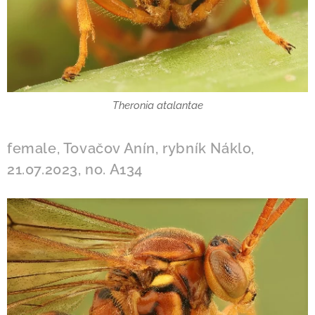
Theronia atalantae
female, Tovačov Anín, rybník Náklo,
21.07.2023, no. A134