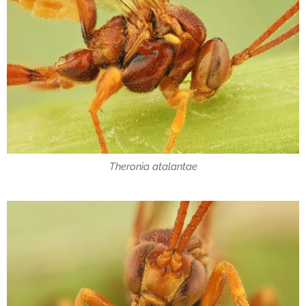
Theronia atalantae