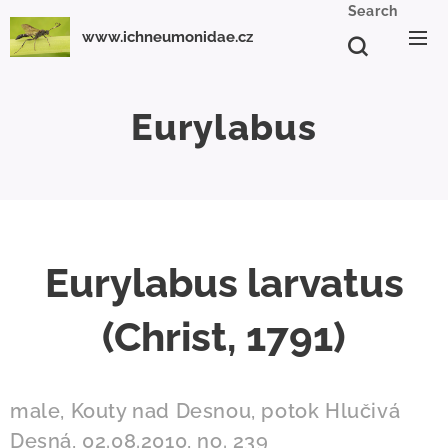
Search
www.ichneumonidae.cz
Eurylabus
Eurylabus larvatus
(Christ, 1791)
male, Kouty nad Desnou, potok Hlučivá
Desná, 02.08.2010, no. 239