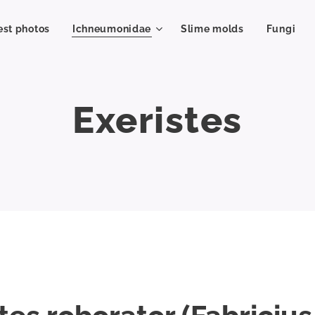
est photos
Ichneumonidae
Slime molds
Fungi
Exeristes