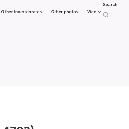
Search
Other invertebrates
Other photos
Více