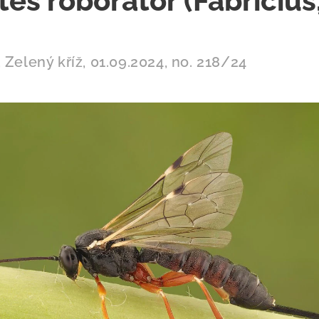
tes roborator (Fabricius
 Zelený kříž, 01.09.2024, no. 218/24