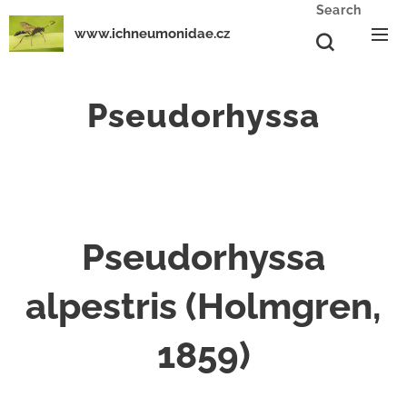
Search
www.ichneumonidae.cz
Pseudorhyssa
Pseudorhyssa
alpestris (Holmgren,
1859)