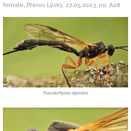
female, Přerov Lýsky, 27.05.2023, no. A28
Pseudorhyssa alpestris