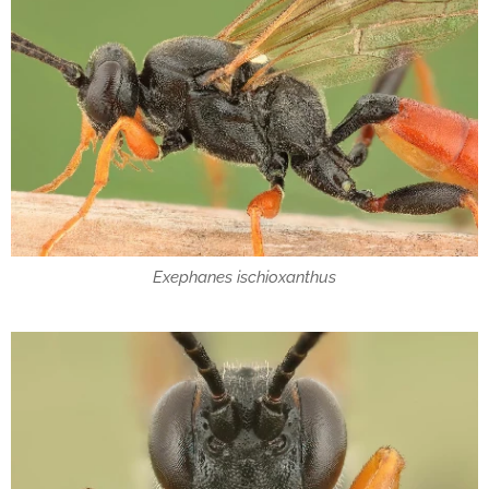
Exephanes ischioxanthus