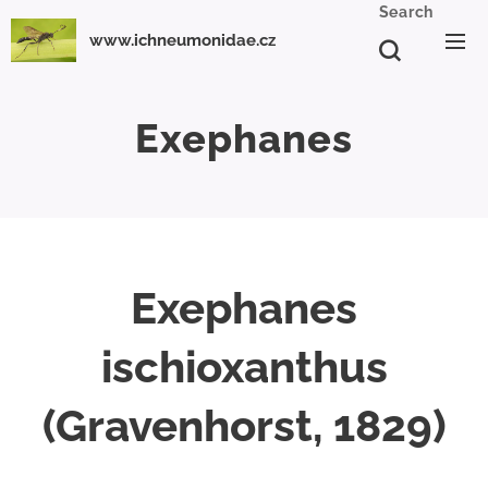
Search
www.ichneumonidae.cz
Exephanes
Exephanes
ischioxanthus
(Gravenhorst, 1829)