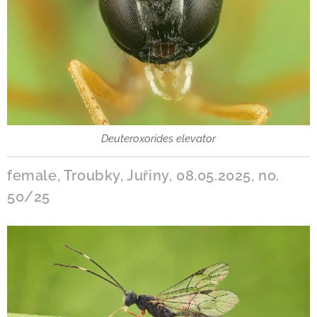
Deuteroxorides elevator
female, Troubky, Juřiny, 08.05.2025, no.
50/25