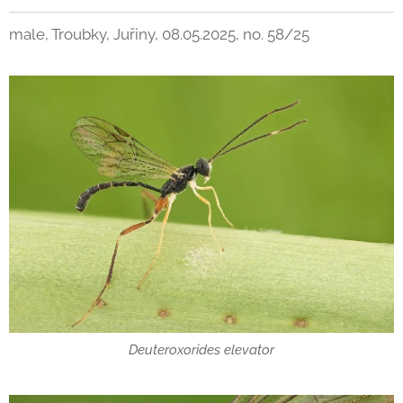
male, Troubky, Juřiny, 08.05.2025, no. 58/25
Deuteroxorides elevator